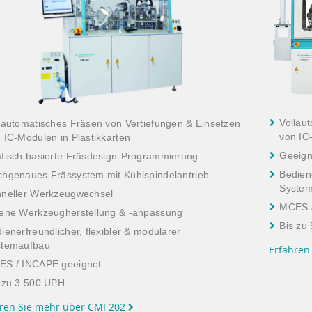
Vollau
lautomatisches Fräsen von Vertiefungen & Einsetzen
von IC
 IC-Modulen in Plastikkarten
Geeign
fisch basierte Fräsdesign-Programmierung
Bediene
hgenaues Frässystem mit Kühlspindelantrieb
Syste
neller Werkzeugwechsel
MCES /
ene Werkzeugherstellung & -anpassung
Bis zu
ienerfreundlicher, flexibler & modularer
stemaufbau
Erfahren
ES / INCAPE geeignet
 zu 3.500 UPH
ren Sie mehr über CMI 202