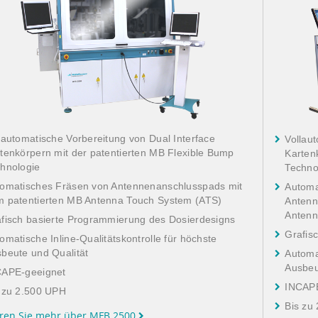
lautomatische Vorbereitung von Dual Interface
Vollau
tenkörpern mit der patentierten MB Flexible Bump
Karten
hnologie
Techno
omatisches Fräsen von Antennenanschlusspads mit
Automa
 patentierten MB Antenna Touch System (ATS)
Antenn
Antenn
fisch basierte Programmierung des Dosierdesigns
Grafis
omatische Inline-Qualitätskontrolle für höchste
beute und Qualität
Automat
Ausbeu
CAPE-geeignet
INCAPE
 zu 2.500 UPH
Bis zu
ren Sie mehr über MFB 2500