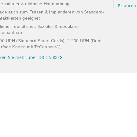
bensdauer & einfache Handhabung
Erfahre
age auch zum Fräsen & Implantieren von Standard-
taktkarten geeignet
ienerfreundlicher, flexibler & modularer
stemaufbau
00 UPH (Standard Smart Cards); 2.200 UPH (Dual
erface Karten mit TeConnect®)
ren Sie mehr über DICL 5000