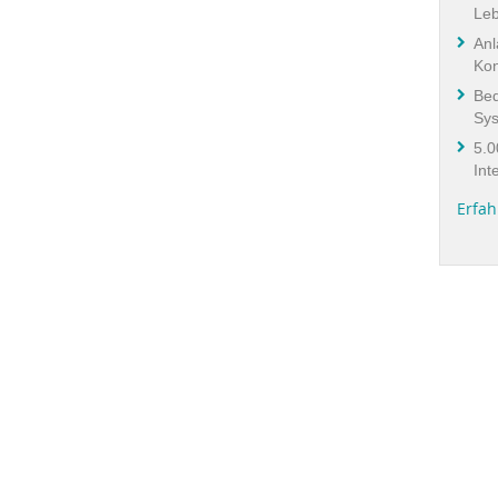
Le
Anl
Kon
Bed
Sy
5.0
Int
Erfah