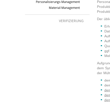
Persona
Personalisierungs-Management
Produkt
Material-Management
Produkt
Der übl
VERIFIZIERUNG
Erh
Dat
Auf
Auf
Qua
ggf
Mel
Aufgrun
dem Sys
der Müh
dem
dem
den
dem
den