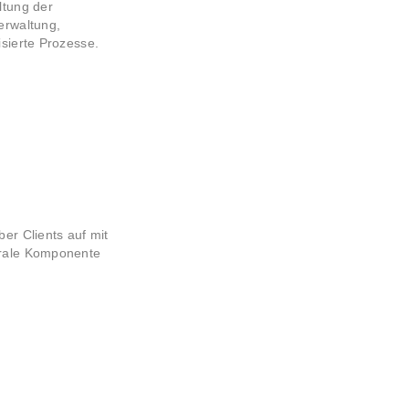
ltung der
erwaltung,
sierte Prozesse.
er Clients auf mit
trale Komponente