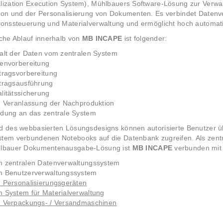
lization Execution System), Mühlbauers Software-Lösung zur Verwa
ion und der Personalisierung von Dokumenten. Es verbindet Datenv
ionssteuerung und Materialverwaltung und ermöglicht hoch automati
iche Ablauf innerhalb von
MB INCAPE
ist folgender:
alt der Daten vom zentralen System
envorbereitung
tragsvorbereitung
tragsausführung
litätssicherung
. Veranlassung der Nachproduktion
dung an das zentrale System
d des webbasierten Lösungsdesigns können autorisierte Benutzer üb
tem verbundenen Notebooks auf die Datenbank zugreifen. Als zen
lbauer Dokumentenausgabe-Lösung ist
MB INCAPE
verbunden mit
 zentralen Datenverwaltungssystem
 Benutzerverwaltungssystem
 Personalisierungsgeräten
 System für Materialverwaltung
 Verpackungs- / Versandmaschinen