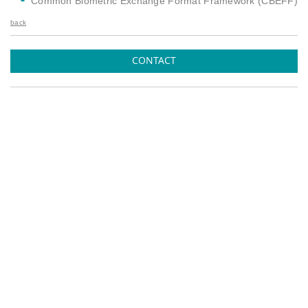
Common Biometric Exchange Format Framework (CBEFF)
back
CONTACT