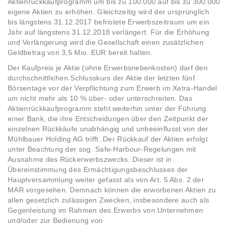
Aktienrückkaufprogramm um bis zu 100.000 auf bis zu 300.000
eigene Aktien zu erhöhen. Gleichzeitig wird der ursprünglich
bis längstens 31.12.2017 befristete Erwerbszeitraum um ein
Jahr auf längstens 31.12.2018 verlängert. Für die Erhöhung
und Verlängerung wird die Gesellschaft einen zusätzlichen
Geldbetrag von 3,5 Mio. EUR bereit halten.
Der Kaufpreis je Aktie (ohne Erwerbsnebenkosten) darf den
durchschnittlichen Schlusskurs der Aktie der letzten fünf
Börsentage vor der Verpflichtung zum Erwerb im Xetra-Handel
um nicht mehr als 10 % über- oder unterschreiten. Das
Aktienrückkaufprogramm steht weiterhin unter der Führung
einer Bank, die ihre Entscheidungen über den Zeitpunkt der
einzelnen Rückkäufe unabhängig und unbeeinflusst von der
Mühlbauer Holding AG trifft. Der Rückkauf der Aktien erfolgt
unter Beachtung der sog. Safe-Harbour-Regelungen mit
Ausnahme des Rückerwerbszwecks. Dieser ist in
Übereinstimmung des Ermächtigungsbeschlusses der
Hauptversammlung weiter gefasst als von Art. 5 Abs. 2 der
MAR vorgesehen. Demnach können die erworbenen Aktien zu
allen gesetzlich zulässigen Zwecken, insbesondere auch als
Gegenleistung im Rahmen des Erwerbs von Unternehmen
und/oder zur Bedienung von